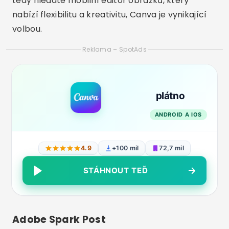
tedy hledáte mobilní editor obrázků, který
nabízí flexibilitu a kreativitu, Canva je vynikající
volbou.
Reklama – SpotAds
plátno
ANDROID A IOS
4.9
+100 mil
72,7 mil
STÁHNOUT TEĎ
Adobe Spark Post