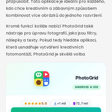
přizpůsobit. Tato aplikace je ideální pro každého,
kdo chce kreativním a zábavným způsobem
kombinovat více obrázků do jednoho rozvržení.
Kromě funkcí koláže nabízí PhotoGrid také
nástroje pro úpravu fotografií, jako jsou filtry,
nálepky a texty. Pokud tedy hledáte aplikaci,
která usnadňuje vytváření kreativních
fotomontáží, PhotoGrid je skvělá volba.
PhotoGrid
ANDROID A IOS
5.0
+1 mil
72,7 mil