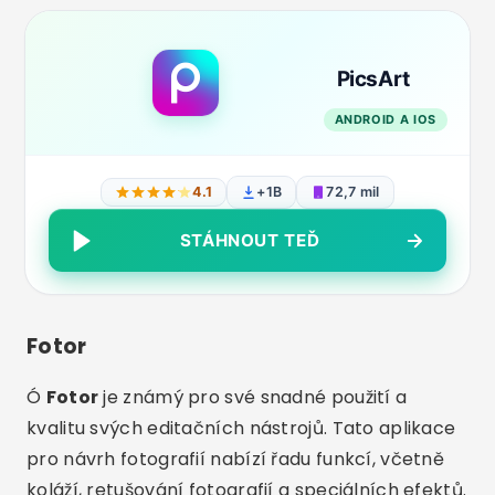
PicsArt
ANDROID A IOS
4.1
+1B
72,7 mil
STÁHNOUT TEĎ
Fotor
Ó
Fotor
je známý pro své snadné použití a
kvalitu svých editačních nástrojů. Tato aplikace
pro návrh fotografií nabízí řadu funkcí, včetně
koláží, retušování fotografií a speciálních efektů.