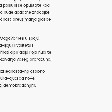
a poslu ili se opuštate kod
esto nude dodatne značajke,
gućnost preuzimanja glazbe
 Odgovor leži u spoju
jaju i kvalitetu i
ati aplikaciju koja nudi te
rožavanja vašeg proračuna.
lazi jednostavno osobno
iguravajući da nove
zbi demokratičnijim,