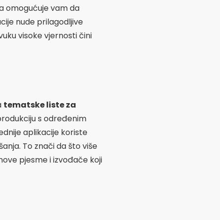
ednije aplikacije koriste
anja. To znači da što više
 nove pjesme i izvođače koji
esplatne aplikacije za
traženje glazbe,
izbornika, dostupnih gumba
 Aplikacija s dobrim
im, omogućujući vam da