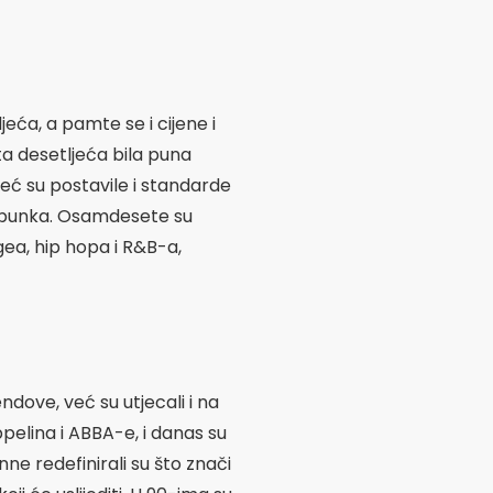
eća, a pamte se i cijene i
ta desetljeća bila puna
već su postavile i standarde
va punka. Osamdesete su
gea, hip hopa i R&B-a,
ndove, već su utjecali i na
pelina i ABBA-e, i danas su
e redefinirali su što znači