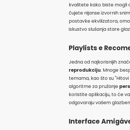
temama, kao što su "Hitovi 8
algoritme za pružanje
pers
koristite aplikaciju, to će 
odgovaraju vašem glazben
Interface Amigáv
A
korisničko sučelje
je jo
slušanje stare glazbe. Dobr
omogućujući vam da brzo p
i logične organizacije glaz
sučeljem također čini stva
prilagodite svoje iskustvo 