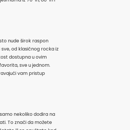
uravajući vam pristup
a samo nekoliko dodira na
ati. To znači da možete
šetate ili se opuštate kod
aliziranih popisa za
uzimanja glazbe za
mašnu kombinaciju
čnoj glazbi lakšim i
te posvećeni obožavatelj
enjivi alati za maksimalno