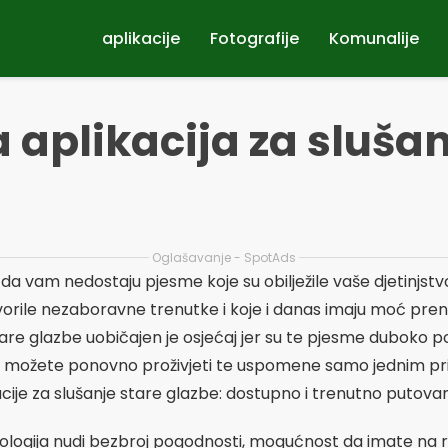
aplikacije
Fotografije
Komunalije
 aplikacija za slušan
Oglašavanje - SpotAds
da vam nedostaju pjesme koje su obilježile vaše djetinjstvo
vorile nezaboravne trenutke i koje i danas imaju moć pren
stare glazbe uobičajen je osjećaj jer su te pjesme duboko
možete ponovno proživjeti te uspomene samo jednim pri
cije za slušanje stare glazbe: dostupno i trenutno putovan
ologija nudi bezbroj pogodnosti, mogućnost da imate na 