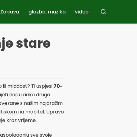
Zabava
glazba, muzika
videa
Traži
je stare
 ili mladost? Ti uspjesi
70-
ijeti nas u neko drugo
 povezane s našim najdražim
tiskom na mobitel. Upravo
je kroz vrijeme.
raspolaganju sve svoje