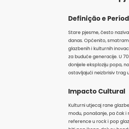
Definição e Perío
Stare pjesme, često nazivan
danas. Općenito, smatram
glazbenih i kulturnih inova
za buduće generacije. U 70-
donijele eksploziju popa, n
ostavljajući neizbrisiv trag 
Impacto Cultural
Kulturni utjecaj rane glazbe
modu, ponašanje, pa čak i n
reference u rock i pop gla