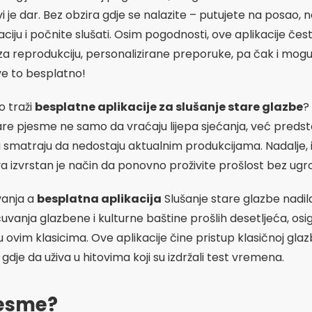
 je dar. Bez obzira gdje se nalazite – putujete na posao, n
ciju i počnite slušati. Osim pogodnosti, ove aplikacije č
 za reprodukciju, personalizirane preporuke, pa čak i mo
ve to besplatno!
o traži
besplatne aplikacije za slušanje stare glazbe
?
tare pjesme ne samo da vraćaju lijepa sjećanja, već predstavl
smatraju da nedostaju aktualnim produkcijama. Nadalje, im
a izvrstan je način da ponovno proživite prošlost bez ug
vanja a
besplatna aplikacija
Slušanje stare glazbe nadi
čuvanja glazbene i kulturne baštine prošlih desetljeća, os
u ovim klasicima. Ove aplikacije čine pristup klasičnoj gla
dje da uživa u hitovima koji su izdržali test vremena.
jesme?