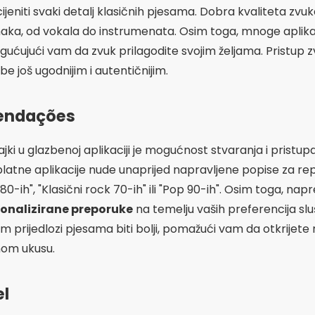
0-ih", "Klasični rock 70-ih" ili "Pop 90-ih". Osim toga, napr
onalizirane preporuke
na temelju vaših preferencija sluš
vam prijedlozi pjesama biti bolji, pomažući vam da otkrijete
om ukusu.
el
š jedan ključni aspekt koji treba uzeti u obzir pri odabiru b
o dizajnirano i intuitivno sučelje olakšava pregledavanje i 
ronađete svoje omiljene pjesme. Značajke poput jasnih 
bene biblioteke doprinose ugodnijem korisničkom iskustvu.
ranje i upravljanje popisima za reprodukciju jednostavnij
slušanja bez muke.
Oglašavanje - SpotAds