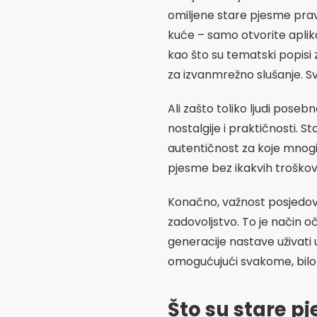
omiljene stare pjesme pravi
kuće – samo otvorite aplika
kao što su tematski popisi
za izvanmrežno slušanje. S
Ali zašto toliko ljudi posebn
nostalgije i praktičnosti. S
autentičnost za koje mnogi 
pjesme bez ikakvih troškov
Konačno, važnost posjedo
zadovoljstvo. To je način o
generacije nastave uživati 
omogućujući svakome, bilo g
Što su stare p