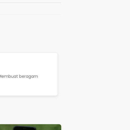
es. Membuat beragam
an Aplikasi Terbaik
 Persahabatan Kristen