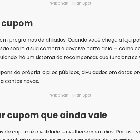
Periklanan - Iklan Spot
o cupom
om programas de afiliados. Quando você chega à loja p
issão sobre a sua compra e devolve parte dela — como
culando: há um sistema de recompensas que funciona se 
pons da própria loja: os públicos, divulgados em datas pr
 a contas novas.
Periklanan - Iklan Spot
r cupom que ainda vale
s de cupom é a validade: envelhecem em dias. Por isso v