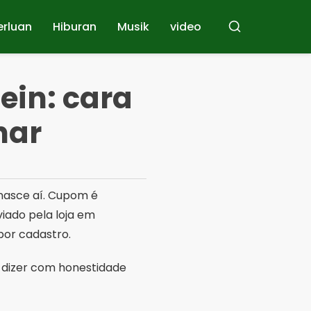
erluan
Hiburan
Musik
video
Mencari
ein: cara
nar
 nasce aí. Cupom é
viado pela loja em
por cadastro.
a dizer com honestidade