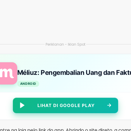
ANDROID
LIHAT DI GOOGLE PLAY
tre na loja pelo link do app. Abrindo o site direto, a co
á como corrigir depois.
 presentes?
: o que aparece como “presente garantido” em página de 
nhas próprias e mantém uma área de teste de produtos no
ns em troca de avaliação — mas
as regras, a disponibil
dam por país e por período
.