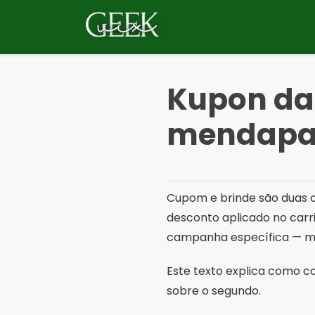
Langsung
ke
konten
Kupon dan
mendapa
Cupom e brinde são duas c
desconto aplicado no carri
campanha específica — mui
Este texto explica como c
sobre o segundo.