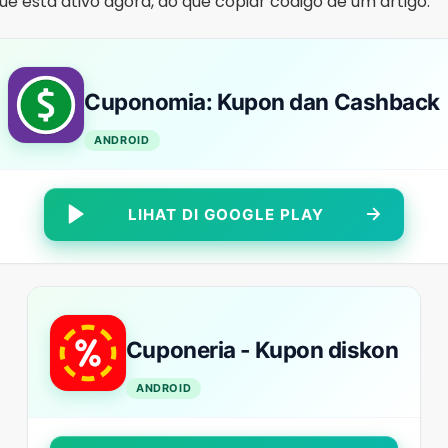
e está ativo agora, do que copiar código de um artigo.
Cuponomia: Kupon dan Cashback
ANDROID
LIHAT DI GOOGLE PLAY
Cuponeria - Kupon diskon
ANDROID