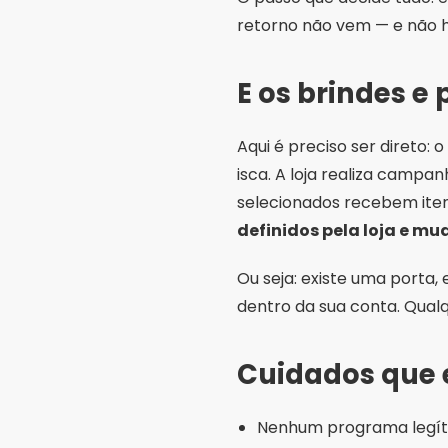
Ou seja: existe uma porta, 
dentro da sua conta. Qual
Cuidados que 
Nenhum programa legíti
por SMS.
App que cobra taxa para
Instale só pela Google
Confira o endereço: domí
Use um e-mail separado 
Kesimpulan