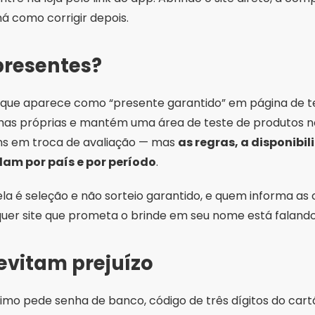
ela é seleção e não sorteio garantido, e quem informa as c
quer site que prometa o brinde em seu nome está faland
evitam prejuízo
mo pede senha de banco, código de três dígitos do cart
 você sacar o próprio saldo é golpe.
 Play ou App Store — nunca APK recebido por mensagem.
nio parecido com o oficial, com letra trocada, é clone.
para esses cadastros e ative a verificação em duas eta