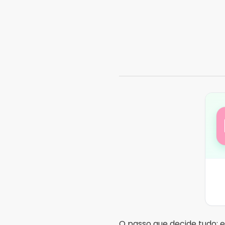
O passo que decide tudo: en
retorno não vem — e não h
E os brindes e
Aqui é preciso ser direto
isca. A loja realiza campa
selecionados recebem ite
definidos pela loja e mu