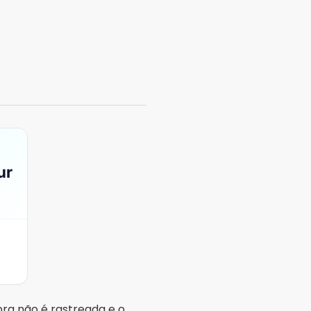
mpra não é rastreada e o
terceiro quase sempre é
 site, onde clientes
idade e os critérios são