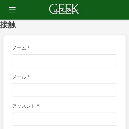
コ
ン
メ
テ
ニ
接触
ュ
ン
ー
ツ
に
ジ
ノーム *
ャ
ン
プ
メール *
アッスント *