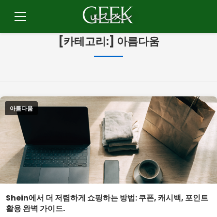
콘
텐
메
츠
뉴
[카테고리:]
아름다움
로
이
동
아름다움
Shein에서 더 저렴하게 쇼핑하는 방법: 쿠폰, 캐시백, 포인트
활용 완벽 가이드.