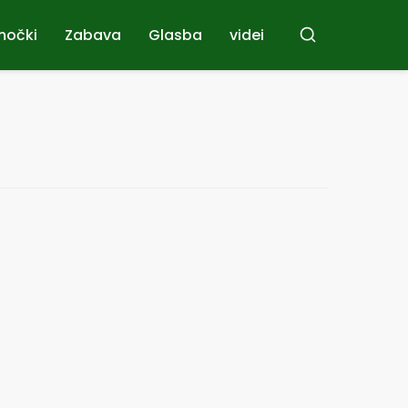
močki
Zabava
Glasba
videi
Iskanje