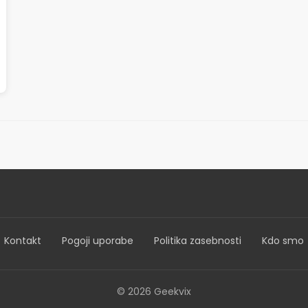
Kontakt
Pogoji uporabe
Politika zasebnosti
Kdo smo
© 2026 Geekvix