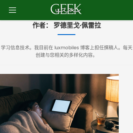
跳
到
菜
内
单
作者：
罗德里戈·佩雷拉
容
学习信息技术。我目前在 luxmobiles 博客上担任撰稿人。每天
创建与您相关的多样化内容。