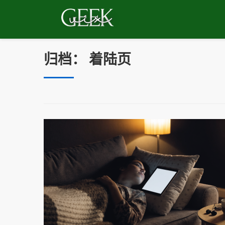
跳
到
内
容
归档：
着陆页