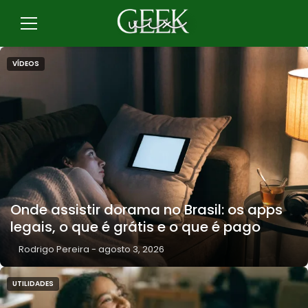
Pular
para
Menu
o
conteúdo
VÍDEOS
Onde assistir dorama no Brasil: os apps
legais, o que é grátis e o que é pago
Rodrigo Pereira
-
agosto 3, 2026
UTILIDADES