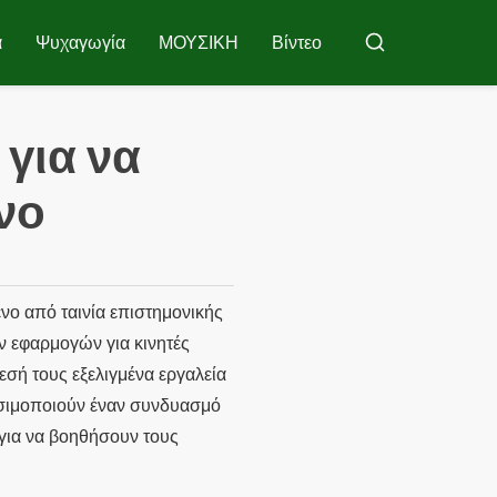
α
Ψυχαγωγία
ΜΟΥΣΙΚΗ
Βίντεο
Μπούσκαρ
για να
νο
νο από ταινία επιστημονικής
ων εφαρμογών για κινητές
εσή τους εξελιγμένα εργαλεία
ησιμοποιούν έναν συνδυασμό
για να βοηθήσουν τους