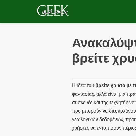
Pulár
para
o
conteúdo
Ανακαλύψτ
βρείτε χρ
Η ιδέα του
βρείτε χρυσό με τ
φαντασίας, αλλά είναι μια πρ
συσκευές και της τεχνητής νο
που μπορούν να διευκολύνου
γεωλογικών δεδομένων, προη
χρήστες να εντοπίσουν περιο