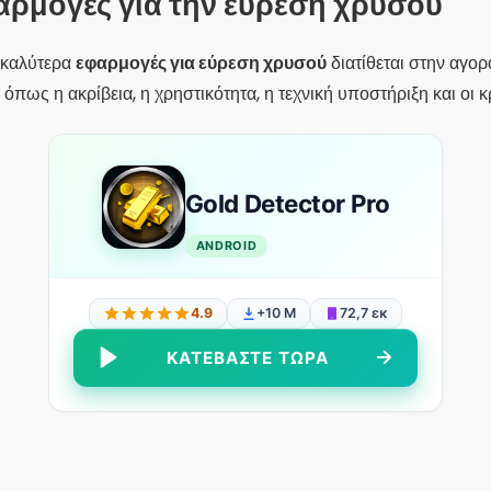
αρμογές για την εύρεση χρυσού
α καλύτερα
εφαρμογές για εύρεση χρυσού
διατίθεται στην αγορ
όπως η ακρίβεια, η χρηστικότητα, η τεχνική υποστήριξη και οι κ
Gold Detector Pro
ANDROID
4.9
+10 Μ
72,7 εκ
ΚΑΤΕΒΆΣΤΕ ΤΏΡΑ