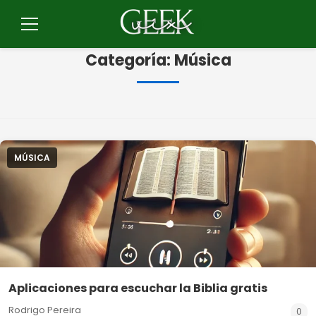
Pulsar
para
Menú
el
Categoría:
Música
contenido
MÚSICA
Aplicaciones para escuchar la Biblia gratis
Rodrigo Pereira
0