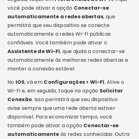
No
iOS
, vá em
Configurações > Wi-Fi
. Ative o
Wi-Fi e, em seguida, toque na opção
Solicitar
Conexão
. Isso permitirá que seu dispositivo
avise sempre que uma rede aberta estiver
disponível. Para economizar tempo, você
também pode ativar a opção
Conectar-se
automaticamente
às redes conhecidas. Outra
configuração útil é o
Assistente de Wi-Fi
, que
automaticamente usa dados móveis quando a
conexão Wi-Fi estiver fraca, garantindo uma
experiência de navegação mais estável.
Para facilitar ainda mais a conexão a
redes Wi-
Fi conhecidas
, tanto no Android quanto no iOS,
você pode salvar redes para conexão
automática. Quando você se conecta a uma