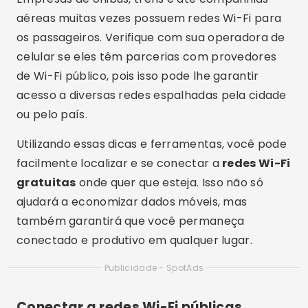
gratuitas
onde quer que esteja. Isso não só
ajudará a economizar dados móveis, mas
também garantirá que você permaneça
conectado e produtivo em qualquer lugar.
Publicidade - SpotAds
Conectar a redes Wi-Fi públicas
Conectar-se a
redes Wi-Fi públicas
é uma
maneira conveniente de acessar a
internet
gratuita no celular
em diversos locais, como
cafés, bibliotecas, shoppings e outros espaços
públicos. Aqui está um passo a passo para
garantir que você se conecte de forma eficaz e
segura.