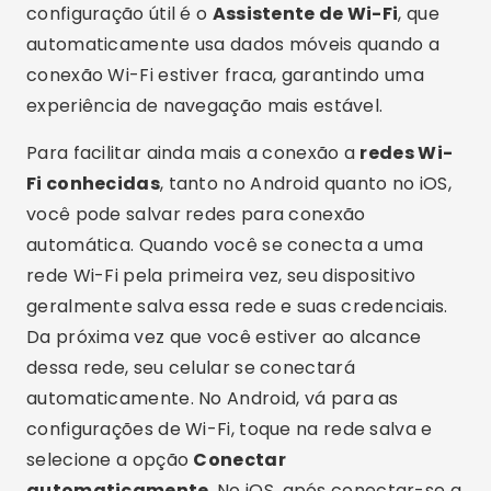
rede Wi-Fi pela primeira vez, seu dispositivo
geralmente salva essa rede e suas credenciais.
Da próxima vez que você estiver ao alcance
dessa rede, seu celular se conectará
automaticamente. No Android, vá para as
configurações de Wi-Fi, toque na rede salva e
selecione a opção
Conectar
automaticamente
. No iOS, após conectar-se a
uma rede, vá para
Configurações > Wi-Fi
,
toque no ícone de informações ao lado da rede
e ative a opção
Auto-Join
.
Publicidade - SpotAds
Outra dica útil é gerenciar suas redes Wi-Fi
salvas. No Android, você pode visualizar e
gerenciar redes salvas em
Configurações >
Redes e Internet > Wi-Fi > Redes salvas
. Aqui,