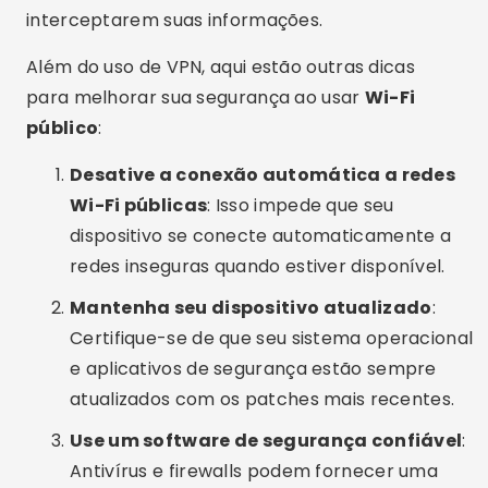
Mantenha seu dispositivo atualizado
:
Certifique-se de que seu sistema operacional
e aplicativos de segurança estão sempre
atualizados com os patches mais recentes.
Use um software de segurança confiável
:
Antivírus e firewalls podem fornecer uma
camada adicional de proteção contra
ameaças online.
Desconecte-se da rede quando não
estiver usando a internet
: Isso reduz a
exposição a possíveis ataques enquanto você
não está navegando.
Ao seguir esses passos e tomar as devidas
precauções, você pode aproveitar a
internet