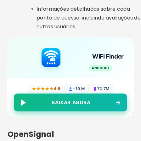
4.9
+10 M
72.7M
BAIXAR AGORA
OpenSignal
Descrição
: OpenSignal é um aplicativo
abrangente que não só ajuda a encontrar
redes Wi-Fi, mas também fornece
informações sobre a qualidade do sinal de
redes móveis e Wi-Fi.
Funcionalidades
:
Mapas de cobertura de redes móveis e
Wi-Fi.