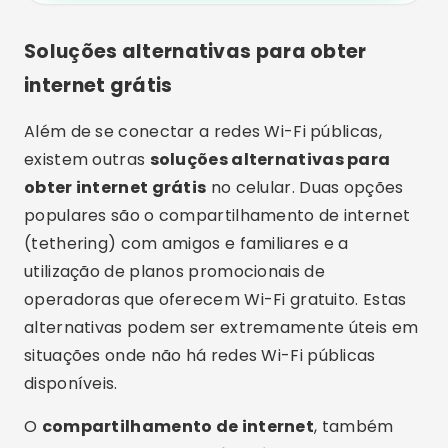
utilização de planos promocionais de
operadoras que oferecem Wi-Fi gratuito. Estas
alternativas podem ser extremamente úteis em
situações onde não há redes Wi-Fi públicas
disponíveis.
O
compartilhamento de internet
, também
conhecido como
tethering
, é uma maneira
prática de acessar a internet utilizando a
conexão de dados móveis de outro dispositivo.
Se você estiver com amigos ou familiares que
possuem um plano de dados generoso, eles
podem compartilhar a conexão deles com você.
No Android, vá em
Configurações > Redes e
Internet > Ponto de acesso e tethering
e ative
a opção
Ponto de acesso Wi-Fi
. No iOS, acesse