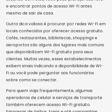
exibem sinais indicando a disponibilidade de Wi-
Fi ou você pode perguntar aos funcionários
sobre como se conectar.
Para quem viaja frequentemente, algumas
operadoras de celular e serviços de transporte
também oferecem acesso Wi-Fi gratuito.
Empresas de ônibus, trens e até companhias
aéreas muitas vezes possuem redes Wi-Fi para
os passageiros. Verifique com sua operadora de
celular se eles têm parcerias com provedores
de Wi-Fi público, pois isso pode lhe garantir
acesso a diversas redes espalhadas pela cidade
ou pelo país.
Utilizando essas dicas e ferramentas, você pode
facilmente localizar e se conectar a
redes Wi-Fi