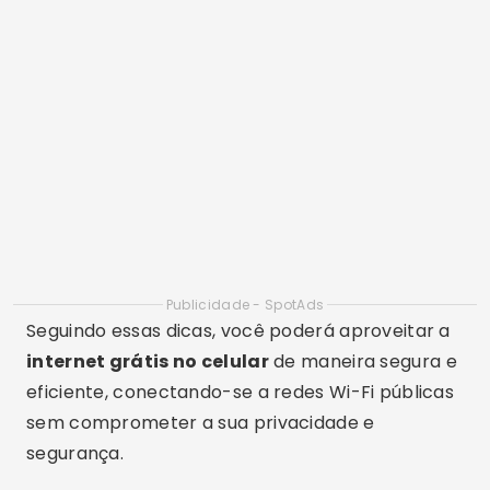
Publicidade - SpotAds
Seguindo essas dicas, você poderá aproveitar a
internet grátis no celular
de maneira segura e
eficiente, conectando-se a redes Wi-Fi públicas
sem comprometer a sua privacidade e
segurança.
Melhores Aplicativos para Conectar
Rede Wi-Fi
Para facilitar a conexão a
redes Wi-Fi públicas
e garantir acesso à
internet gratuita no
celular
, existem diversos aplicativos que podem
ajudar a encontrar e conectar-se a hotspots
Wi-Fi. Aqui está uma lista dos melhores
aplicativos disponíveis: