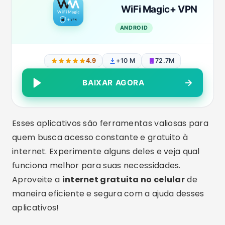
quem busca acesso constante e gratuito à
internet. Experimente alguns deles e veja qual
funciona melhor para suas necessidades.
Aproveite a
internet gratuita no celular
de
maneira eficiente e segura com a ajuda desses
aplicativos!
Como encontrar redes Wi-Fi
disponíveis?
Encontrar
redes Wi-Fi disponíveis
pode ser
mais fácil do que você imagina. Com algumas
dicas e ferramentas, você pode localizar
rapidamente redes próximas e se conectar à
internet gratuita
no seu celular. Aqui estão
algumas estratégias para ajudá-lo a encontrar