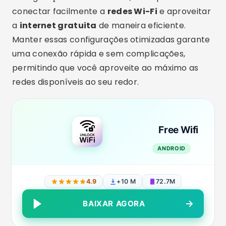
Free Wifi
ANDROID
4.9
+10 M
72.7M
BAIXAR AGORA
Soluções alternativas para obter
internet grátis
Além de se conectar a redes Wi-Fi públicas,
existem outras
soluções alternativas para
obter internet grátis
no celular. Duas opções
populares são o compartilhamento de internet
(tethering) com amigos e familiares e a