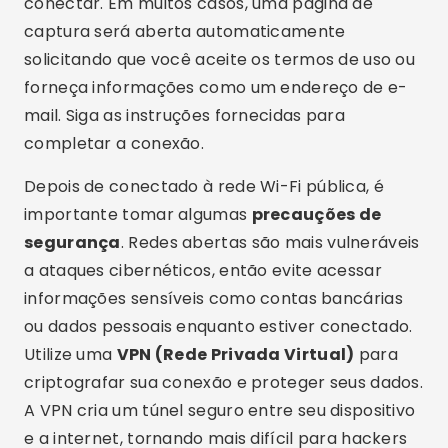
a ataques cibernéticos, então evite acessar
informações sensíveis como contas bancárias
ou dados pessoais enquanto estiver conectado.
Utilize uma
VPN (Rede Privada Virtual)
para
criptografar sua conexão e proteger seus dados.
A VPN cria um túnel seguro entre seu dispositivo
e a internet, tornando mais difícil para hackers
interceptarem suas informações.
Além do uso de VPN, aqui estão outras dicas
para melhorar sua segurança ao usar
Wi-Fi
público
:
Desative a conexão automática a redes
Wi-Fi públicas
: Isso impede que seu
dispositivo se conecte automaticamente a
redes inseguras quando estiver disponível.