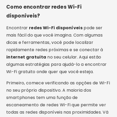
Wi-Fi gratuito onde quer que você esteja.
Primeiro, comece verificando as opções de Wi-Fi
no seu próprio dispositivo. A maioria dos
smartphones tem uma função de
escaneamento de redes Wi-Fi que permite ver
todas as redes disponíveis nas proximidades. Vá
até as configurações de Wi-Fi e ative a busca
por redes. Redes abertas, que não exigem senha,
são as mais fáceis de se conectar. Algumas
redes podem exigir um login através de uma
página de captura, onde você pode ter que
inserir um e-mail ou aceitar os termos de uso.
Para facilitar ainda mais a busca por
redes Wi-
Fi públicas e gratuitas
, existem diversos
aplicativos que podem ser extremamente úteis.