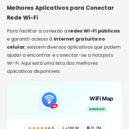
WiFi Map
ANDROID
4.8
+100 M
72.7M
BAIXAR AGORA
WiFi Map
Descrição
: WiFi Map é um dos aplicativos
mais populares para encontrar redes Wi-Fi
gratuitas ao redor do mundo. Ele possui um