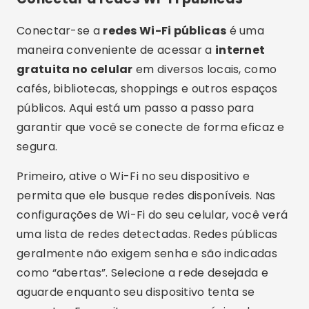
Primeiro, ative o Wi-Fi no seu dispositivo e
permita que ele busque redes disponíveis. Nas
configurações de Wi-Fi do seu celular, você verá
uma lista de redes detectadas. Redes públicas
geralmente não exigem senha e são indicadas
como “abertas”. Selecione a rede desejada e
aguarde enquanto seu dispositivo tenta se
conectar. Em muitos casos, uma página de
captura será aberta automaticamente
solicitando que você aceite os termos de uso ou
forneça informações como um endereço de e-
mail. Siga as instruções fornecidas para
completar a conexão.
Depois de conectado à rede Wi-Fi pública, é
importante tomar algumas
precauções de
segurança
. Redes abertas são mais vulneráveis