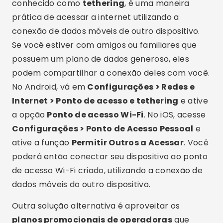
Configurações > Ponto de Acesso Pessoal
e
ative a função
Permitir Outros a Acessar
. Você
poderá então conectar seu dispositivo ao ponto
de acesso Wi-Fi criado, utilizando a conexão de
dados móveis do outro dispositivo.
Outra solução alternativa é aproveitar os
planos promocionais de operadoras
que
oferecem acesso a redes Wi-Fi gratuitas. Muitas
operadoras de telefonia móvel têm parcerias
com provedores de internet para oferecer Wi-Fi
gratuito em diversos pontos da cidade. Estes
planos promocionais podem incluir acesso
ilimitado a hotspots Wi-Fi ou um limite de dados
específico que pode ser utilizado em redes Wi-Fi
públicas. Verifique com sua operadora se eles
oferecem algum tipo de promoção ou plano que