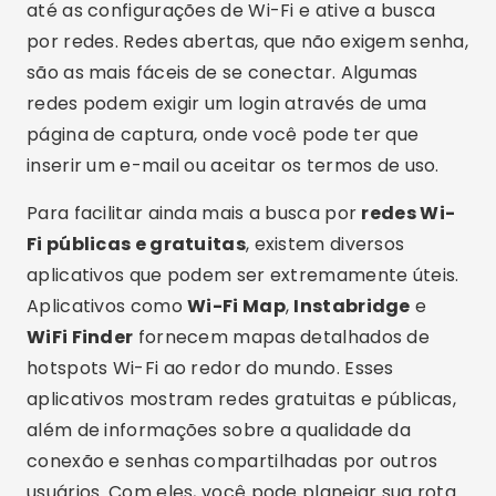
Aplicativos como
Wi-Fi Map
,
Instabridge
e
WiFi Finder
fornecem mapas detalhados de
hotspots Wi-Fi ao redor do mundo. Esses
aplicativos mostram redes gratuitas e públicas,
além de informações sobre a qualidade da
conexão e senhas compartilhadas por outros
usuários. Com eles, você pode planejar sua rota
e encontrar pontos de acesso Wi-Fi antes
mesmo de sair de casa.
Outra dica valiosa é procurar por redes Wi-Fi em
locais conhecidos por oferecer acesso gratuito.
Cafés, restaurantes, bibliotecas, shoppings e
aeroportos são alguns dos lugares mais comuns
que disponibilizam Wi-Fi gratuito para seus
clientes. Muitas vezes, esses estabelecimentos