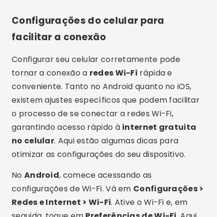
garantindo acesso rápido à
internet gratuita
no celular
. Aqui estão algumas dicas para
otimizar as configurações do seu dispositivo.
No
Android
, comece acessando as
configurações de Wi-Fi. Vá em
Configurações >
Redes e Internet > Wi-Fi
. Ative o Wi-Fi e, em
seguida, toque em
Preferências de Wi-Fi
. Aqui,
você pode ativar a opção
Conectar-se
automaticamente a redes abertas
, que
permitirá que seu dispositivo se conecte
automaticamente a redes Wi-Fi públicas
confiáveis. Você também pode ativar o
Assistente de Wi-Fi
, que ajuda a conectar-se
automaticamente às melhores redes abertas e
manter a conexão estável.