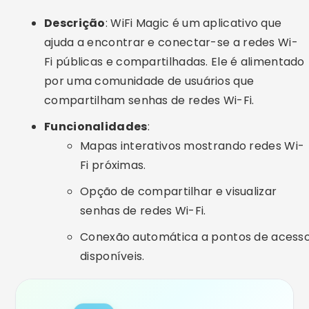
Opção de compartilhar e visualizar
senhas de redes Wi-Fi.
Conexão automática a pontos de acess
disponíveis.
WiFi Magic+ VPN
ANDROID
4.9
+10 M
72.7M
BAIXAR AGORA
Esses aplicativos são ferramentas valiosas para