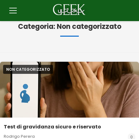
Scorrere
per
Menu
il
Categoria:
Non categorizzato
contenuto
NON CATEGORIZZATO
Test di gravidanza sicuro e riservato
Rodrigo Perera
0