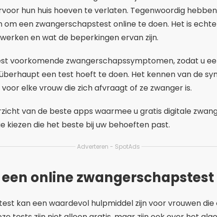
voor hun huis hoeven te verlaten. Tegenwoordig hebben
jn om een zwangerschapstest online te doen. Het is echte
 werken en wat de beperkingen ervan zijn.
st voorkomende zwangerschapssymptomen, zodat u ee
 überhaupt een test hoeft te doen. Het kennen van de 
n voor elke vrouw die zich afvraagt of ze zwanger is.
rzicht van de beste apps waarmee u gratis digitale zwa
ie kiezen die het beste bij uw behoeften past.
Adverteren - SpotAds
 een online zwangerschapstest
st kan een waardevol hulpmiddel zijn voor vrouwen die o
 tests zijn niet alleen gratis, maar zijn ook over het al