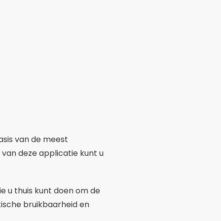
basis van de meest
van deze applicatie kunt u
e u thuis kunt doen om de
ktische bruikbaarheid en
van zwangerschap willen
rstrekte informatie een
et gedetailleerde
oen na een positief