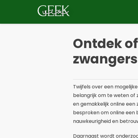
Spring
naar
de
inhoud
Ontdek of
zwangers
Twijfels over een mogelij
belangrijk om te weten of 
en gemakkelijk online een 
besproken om online een 
nauwkeurigheid en betrou
Daarnaast wordt onderzoch