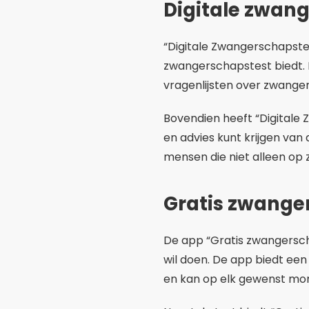
praktisch hulpmiddel voor
Kenmerken va
Online zwangerschapstest-
bieden ze allemaal een s