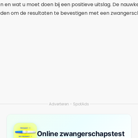
 wat u moet doen bij een positieve uitslag. De nauwkeu
raden om de resultaten te bevestigen met een zwangersch
Adverteren - SpotAds
Online zwangerschapstest
ANDROID EN IOS
3.8
+100k
72,7 miljoen
DOWNLOAD NU
 zwangerschapstest