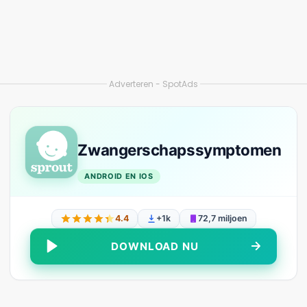
st” is een innovatieve applicatie die een nauwkeurige e
 Deze app maakt gebruik van geavanceerde technologi
rschapssymptomen te analyseren en direct een resultaat
 Zwangerschapstest” een ondersteuningscommunity waar 
n andere vrouwen. Deze extra functie maakt de app een u
zoek zijn naar een test, maar ook naar ondersteuning en i
rschapstest
apstest” is een betaalbare optie voor iedereen die grat
 online zwangerschapstest op basis van symptomen. Hij i
oment worden geopend.
s zwangerschapstest” een sectie met educatieve artikelen
en verzorging. Deze combinatie van functies maakt de