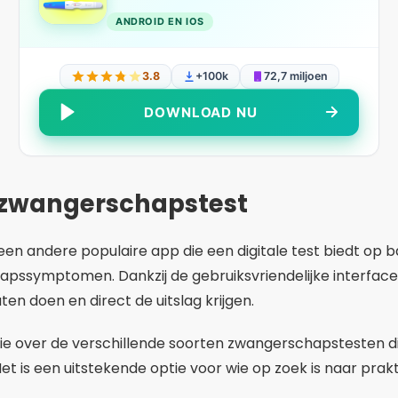
en andere populaire app die een digitale test biedt op 
symptomen. Dankzij de gebruiksvriendelijke interface 
en doen en direct de uitslag krijgen.
ie over de verschillende soorten zwangerschapstesten di
Het is een uitstekende optie voor wie op zoek is naar pra
pssymptomen
ptomen” is ideaal voor degenen die mogelijke tekenen 
 dagelijkse symptomen registreren en op basis van de ve
stest uitvoeren.
pp ‘Zwangerschapssymptomen’ een educatief gedeelte m
 symptomen van zwangerschap en tips over wat u moet d