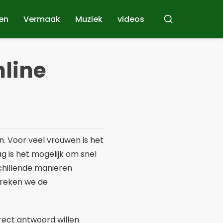
en
Vermaak
Muziek
videos
Zoeken
nline
. Voor veel vrouwen is het
g is het mogelijk om snel
schillende manieren
preken we de
rect antwoord willen