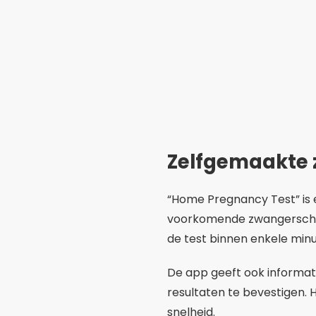
“Home Pregnancy Test” is e
voorkomende zwangerschaps
de test binnen enkele minut
De app geeft ook informat
resultaten te bevestigen. 
snelheid.
Zwangerscha
De app “Zwangerschapssym
monitoren. Hiermee kunt u
betrouwbare zwangerschap
Naast de test bevat de a
informatie over de vroege