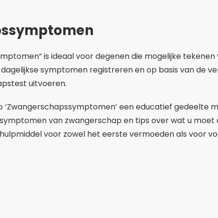
ig hulpmiddel voor zowel het eerste vermoeden als voor v
Adverteren - SpotAds
Zwangerschapssymptomen
ANDROID EN IOS
4.4
+1k
72,7 miljoen
DOWNLOAD NU
gerschapstest