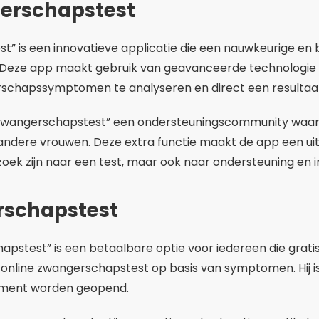
 vrouwen die op zoek zijn naar antwoorden.
Gratis zwangerschapstest
ANDROID EN IOS
4.5
+10k
72,7 miljoen
DOWNLOAD NU
n zwangerschapstest-apps
apps hebben verschillende functies die ze praktisch en 
ymptoomgebaseerde test aan, waarmee een eerste insch