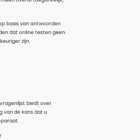
op basis van antwoorden
en dat online testen geen
uriger zijn.
ragenlijst biedt over
 van de kans dat u
pparaat.
r