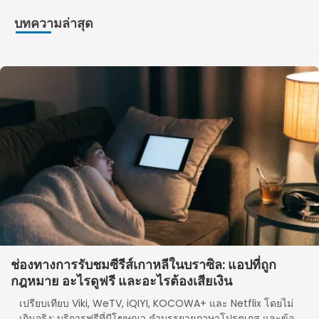
บทความล่าสุด
ช่องทางการรับชมซีรีส์เกาหลีในบราซิล: แอปที่ถูก
กฎหมาย อะไรดูฟรี และอะไรต้องเสียเงิน
เปรียบเทียบ Viki, WeTV, iQIYI, KOCOWA+ และ Netflix โดยไม่
เกินจริง: บริการฟรีที่มีโฆษณา คำบรรยายภาษาโปรตุเกส และข้อ