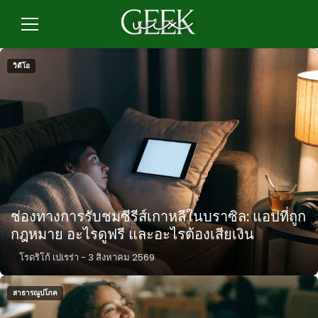
ข้าม
ไป
เมนู
ที่
เนื้อหา
วิดีโอ
ช่องทางการรับชมซีรีส์เกาหลีในบราซิล: แอปที่ถูก
กฎหมาย อะไรดูฟรี และอะไรต้องเสียเงิน
โรดริโก้ เปเรร่า
-
3 สิงหาคม 2569
สาธารณูปโภค