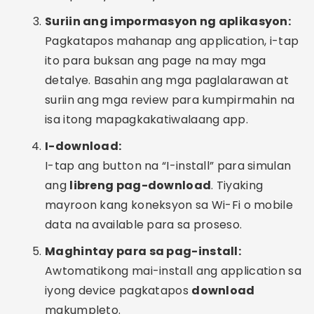
Suriin ang impormasyon ng aplikasyon:
Pagkatapos mahanap ang application, i-tap
ito para buksan ang page na may mga
detalye. Basahin ang mga paglalarawan at
suriin ang mga review para kumpirmahin na
isa itong mapagkakatiwalaang app.
I-download:
I-tap ang button na “I-install” para simulan
ang
libreng pag-download
. Tiyaking
mayroon kang koneksyon sa Wi-Fi o mobile
data na available para sa proseso.
Maghintay para sa pag-install:
Awtomatikong mai-install ang application sa
iyong device pagkatapos
download
makumpleto.