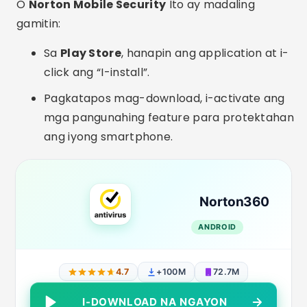
O
Norton Mobile Security
Ito ay madaling
gamitin:
Sa
Play Store
, hanapin ang application at i-
click ang “I-install”.
Pagkatapos mag-download, i-activate ang
mga pangunahing feature para protektahan
ang iyong smartphone.
Norton360
ANDROID
4.7
+100M
72.7M
I-DOWNLOAD NA NGAYON