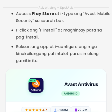
Advertising - SpotAds
Access
Play Store
at i-type ang "Avast Mobile
Security" sa search bar.
I-click ang "I-install" at maghintay para sa
pag-install.
Buksan ang app at i-configure ang mga
kinakailangang pahintulot para simulang
gamitin ito.
Avast Antivirus
ANDROID
4.7
+100M
72.7M