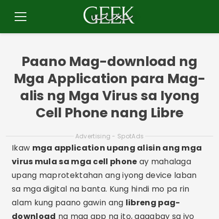
Pular
para
Menu
o
conteúdo
Paano Mag-download ng
Mga Application para Mag-
alis ng Mga Virus sa Iyong
Cell Phone nang Libre
Advertising - SpotAds
Ikaw
mga application upang alisin ang mga
virus mula sa mga cell phone
ay mahalaga
upang maprotektahan ang iyong device laban
sa mga digital na banta. Kung hindi mo pa rin
alam kung paano gawin ang
libreng pag-
download
ng mga app na ito, gagabay sa iyo