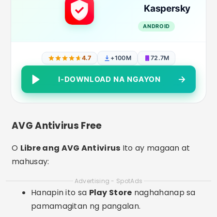
Kaspersky
ANDROID
4.7
+100M
72.7M
I-DOWNLOAD NA NGAYON
AVG Antivirus Free
O
Libre ang AVG Antivirus
Ito ay magaan at
mahusay:
Advertising - SpotAds
Hanapin ito sa
Play Store
naghahanap sa
pamamagitan ng pangalan.