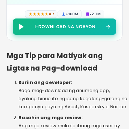
4.7
+100M
72.7M
I-DOWNLOAD NA NGAYON
Mga Tip para Matiyak ang
Ligtas na Pag-download
Suriin ang developer:
Bago mag-download ng anumang app,
tiyaking binuo ito ng isang kagalang-galang na
kumpanya gaya ng Avast, Kaspersky o Norton.
Basahin ang mga review:
Ang mga review mula sa ibang mga user ay