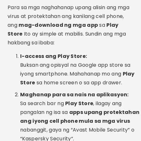
Para sa mga naghahanap upang alisin ang mga
virus at protektahan ang kanilang cell phone,
ang
mag-download ng mga app
sa
Play
Store
Ito ay simple at mabilis. Sundin ang mga
hakbang sa ibaba:
I-access ang Play Store:
Buksan ang opisyal na Google app store sa
iyong smartphone. Mahahanap mo ang
Play
Store
sa home screen o sa app drawer.
Maghanap para sa nais na aplikasyon:
Sa search bar ng
Play Store
, ilagay ang
pangalan ng isa sa
apps upang protektahan
ang iyong cell phone mula sa mga virus
nabanggit, gaya ng “Avast Mobile Security” o
“Kaspersky Security”.