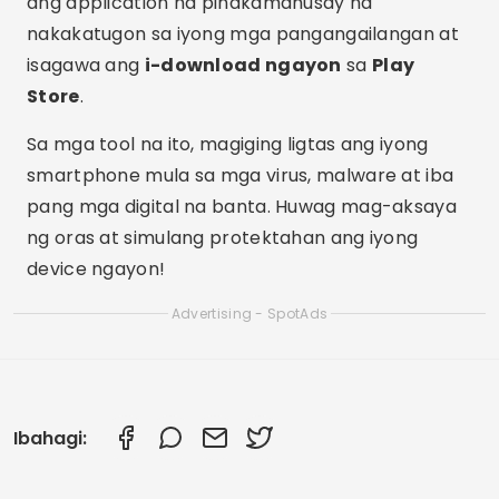
ang application na pinakamahusay na
nakakatugon sa iyong mga pangangailangan at
isagawa ang
i-download ngayon
sa
Play
Store
.
Sa mga tool na ito, magiging ligtas ang iyong
smartphone mula sa mga virus, malware at iba
pang mga digital na banta. Huwag mag-aksaya
ng oras at simulang protektahan ang iyong
device ngayon!
Advertising - SpotAds
Ibahagi: