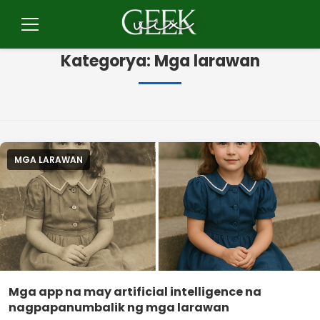
Pular
para
Menu
o
Kategorya:
Mga larawan
conteúdo
MGA LARAWAN
Mga app na may artificial intelligence na
nagpapanumbalik ng mga larawan