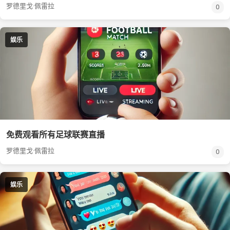
罗德里戈·佩雷拉
0
娱乐
免费观看所有足球联赛直播
罗德里戈·佩雷拉
0
娱乐