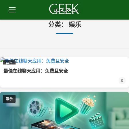
跳
到
菜
内
单
分类：
娱乐
容
娱乐
最佳在线聊天应用：免费且安全
0
娱乐