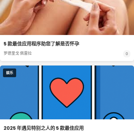
5 款最佳应用程序助您了解是否怀孕
罗德里戈·佩雷拉
0
娱乐
2025 年遇见特别之人的 5 款最佳应用