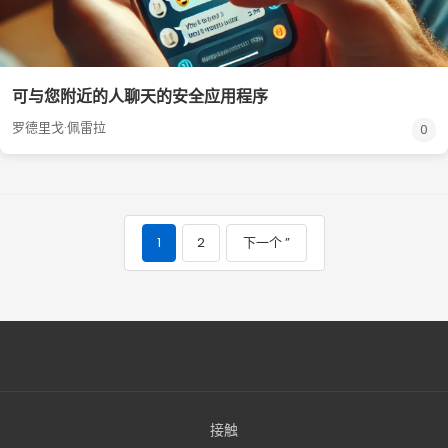
可与您附近的人聊天的安全应用程序
罗德里戈·佩雷拉
0
1
2
下一个 ”
接触