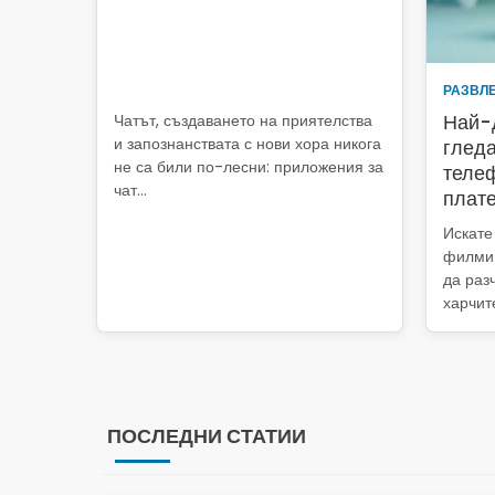
РАЗВЛ
Най-
Чатът, създаването на приятелства
и запознанствата с нови хора никога
глед
не са били по-лесни: приложения за
телеф
чат…
плат
Искате
филми 
да раз
харчите
ПОСЛЕДНИ СТАТИИ