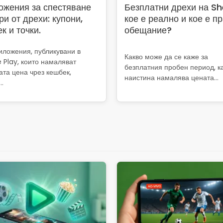
ожения за спестяване
Безплатни дрехи на Sh
ри от дрехи: купони,
кое е реално и кое е п
к и точки.
обещание?
иложения, публикувани в
Какво може да се каже за
 Play, които намаляват
безплатния пробен период, к
ата цена чрез кешбек,
наистина намалява цената...
…