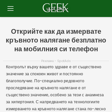
Пулар
за
Меню
съдържание
Открийте как да измервате
кръвното налягане безплатно
на мобилния си телефон
Реклама - SpotAds
Контролът върху вашето здраве е от съществено
значение за спокоен живот и постоянно
благополучие. По-специално редовното
проследяване на кръвното налягане е от
съществено значение, особено за тези с анамнеза
за хипертония. С напредването на технологиите
измерването на кръвното налягане стана по-лесно