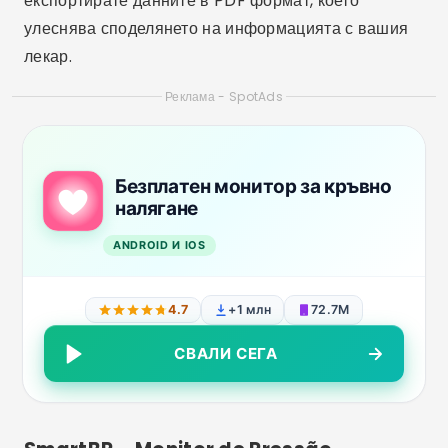
експортирате данните в PDF формат, което
улеснява споделянето на информацията с вашия
лекар.
Реклама - SpotAds
Безплатен монитор за кръвно
налягане
ANDROID И IOS
4.7
+1 млн
72.7M
СВАЛИ СЕГА