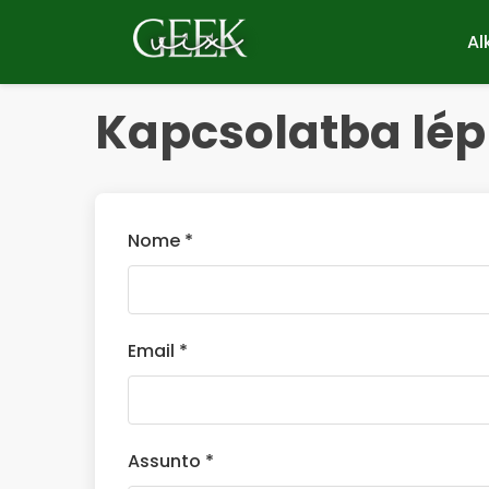
Pular
for
Al
o
contúdo
Kapcsolatba lép
Nome *
Email *
Assunto *