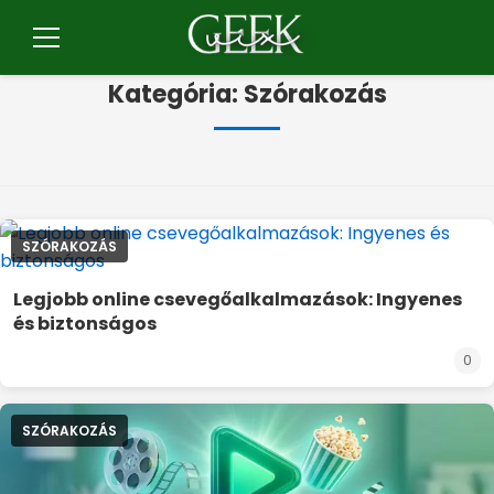
Pular
for
Menü
o
Kategória:
Szórakozás
contúdo
SZÓRAKOZÁS
Legjobb online csevegőalkalmazások: Ingyenes
és biztonságos
0
SZÓRAKOZÁS