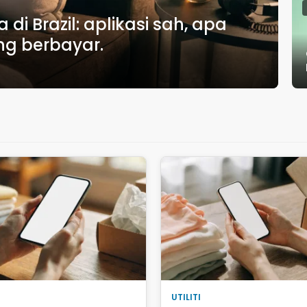
 Brazil: aplikasi sah, apa
g berbayar.
UTILITI