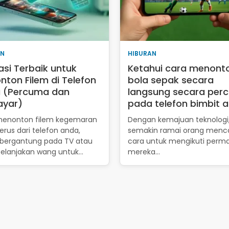
AN
HIBURAN
asi Terbaik untuk
Ketahui cara menont
ton Filem di Telefon
bola sepak secara
 (Percuma dan
langsung secara per
ayar)
pada telefon bimbit 
menonton filem kegemaran
Dengan kemajuan teknologi
erus dari telefon anda,
semakin ramai orang menca
bergantung pada TV atau
cara untuk mengikuti perm
lanjakan wang untuk…
mereka…