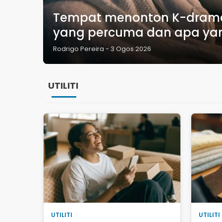
Tempat menonton K-drama di
yang percuma dan apa yan
Rodrigo Pereira
-
3 Ogos 2026
UTILITI
UTILITI
UTILITI