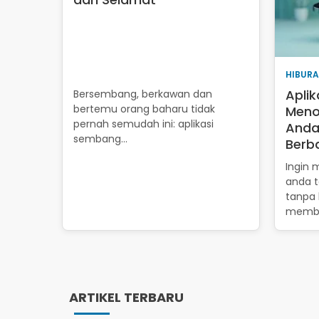
HIBUR
Aplik
Bersembang, berkawan dan
bertemu orang baharu tidak
Menon
pernah semudah ini: aplikasi
Anda
sembang…
Berb
Ingin 
anda t
tanpa 
membe
ARTIKEL TERBARU