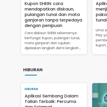
Kupon SHEIN: cara
Aplik
mendapatkan diskaun,
menj
pulangan tunai dan mata
paka
ganjaran tanpa terpedaya
tuna
dengan penipuan
Lima ap
Cara diskaun SHEIN sebenarnya
Play 
berfungsi: kupon, pulangan tunai,
pembel
mata ganjaran dan rujukan
kupon
dijelaskan langkah demi langkah…
HIBURAN
HIBURAN
Aplikasi Sembang Dalam
Talian Terbaik: Percuma
dan Selamat