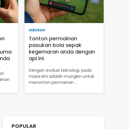
HIBURAN
on
Tonton permainan
pasukan bola sepak
cuma
kegemaran anda dengan
anda
apl ini
,
Dengan evolusi teknologi, pada
ri
masa kini adalah mungkin untuk
ainan
menonton permainan …
POPULAR