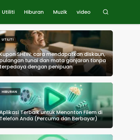
Utiliti
Hiburan
Muzik
video
Buscar
UTILITI
Kupon SHEIN: cara mendapatkan diskaun,
pulangan tunai dan mata ganjaran tanpa
terpedaya dengan penipuan
HIBURAN
Aplikasi Terbaik untuk Menonton Filem di
Telefon Anda (Percuma dan Berbayar)