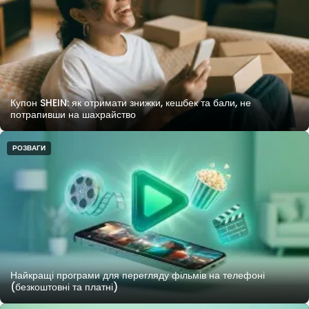
Купон SHEIN: як отримати знижки, кешбек та бали, не
потрапивши на шахрайство
РОЗВАГИ
Найкращі програми для перегляду фільмів на телефоні
(безкоштовні та платні)