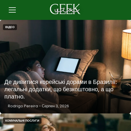
Повернутися
до
Меню
змісту
ВІДЕО
Де дивитися корейські дорами в Бразилії:
легальні додатки, що безкоштовно, а що
платно.
Rodrigo Pereira
-
Серпен 3, 2026
КОМУНАЛЬНІ ПОСЛУГИ