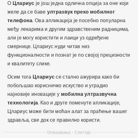
О
Цлариус
је још једна одлична опција за оне који
желе да се баве
ултразвук преко мобилног
телефона
. Ова апликација је посебно популарна
међу лекарима и другим здравственим радницима,
али је могу користити и лаици уз одређене
смернице. Цлариус нуди читав низ
функционалности и познат је по својој прецизности
и квалитету слике.
Осим тога
Цлариус
се стално ажурира како би
побољшао корисничко искуство и уградио
најновије иновације у
мобилна ултразвучна
технологија
. Као и друге поменуте апликације,
Цлариус може бити моћан алат за праћење вашег
здравља, све док се правилно користи.
Оглашавање - СпотАдс