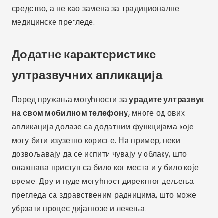
средство, а не као замена за традиционалне
медицинске прегледе.
Додатне карактеристике
ултразвучних апликација
Поред пружања могућности за
урадите ултразвук
на свом мобилном телефону
, многе од ових
апликација долазе са додатним функцијама које
могу бити изузетно корисне. На пример, неки
дозвољавају да се испити чувају у облаку, што
олакшава приступ са било ког места и у било које
време. Други нуде могућност директног дељења
прегледа са здравственим радницима, што може
убрзати процес дијагнозе и лечења.