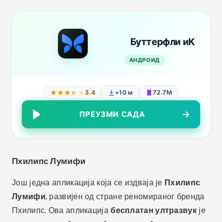
Буттерфли иК
АНДРОИД
3.4
+10 м
72.7М
ПРЕУЗМИ САДА
Пхилипс Лумифи
Још једна апликација која се издваја је
Пхилипс
Лумифи
, развијен од стране реномираног бренда
Пхилипс. Ова апликација
бесплатан ултразвук
је