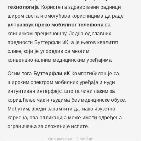
технологија
. Користе га здравствени радници
широм света и омогућава корисницима да раде
ултразвук преко мобилног телефона
са
клиничком прецизношћу. Једна од главних
предности Буттерфли иК-а је његов квалитет
слике, који је упоредив са многим
конвенционалним медицинским уређајима.
Осим тога
Буттерфли иК
Компатибилан је са
широким спектром мобилних уређаја и нуди
интуитиван интерфејс, што га чини лаким за
коришћење чак и људима без медицинске обуке.
Међутим, вреди запамтити да, иако изузетно
корисна, ова апликација може имати одређена
ограничења за сложеније испите.
Оглашавање - СпотАдс