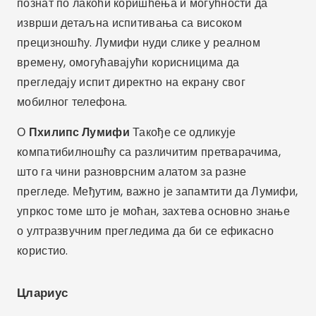
познат по лакоћи коришћења и могућности да
изврши детаљна испитивања са високом
прецизношћу. Лумифи нуди слике у реалном
времену, омогућавајући корисницима да
прегледају испит директно на екрану свог
мобилног телефона.
О
Пхилипс Лумифи
Такође се одликује
компатибилношћу са различитим претварачима,
што га чини разноврсним алатом за разне
прегледе. Међутим, важно је запамтити да Лумифи,
упркос томе што је моћан, захтева основно знање
о ултразвучним прегледима да би се ефикасно
користио.
Цлариус