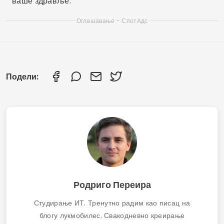
ваше здравље.
Оглашавање - СпотАдс
Подели:
Родриго Переира
Студирање ИТ. Тренутно радим као писац на
блогу лукмобилес. Свакодневно креирање