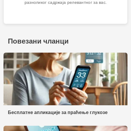
разноликог садржаја релевантног за вас.
Повезани чланци
Бесплатне апликације за праћење глукозе