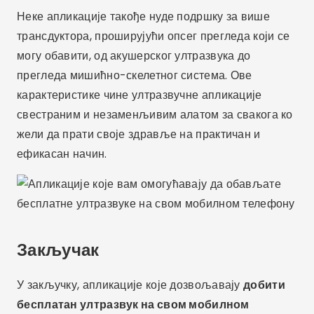
Неке апликације такође нуде подршку за више
трансдуктора, проширујући опсег прегледа који се
могу обавити, од акушерског ултразвука до
прегледа мишићно-скелетног система. Ове
карактеристике чине ултразвучне апликације
свестраним и незаменљивим алатом за свакога ко
жели да прати своје здравље на практичан и
ефикасан начин.
Закључак
У закључку, апликације које дозвољавају
добити
бесплатан ултразвук на свом мобилном