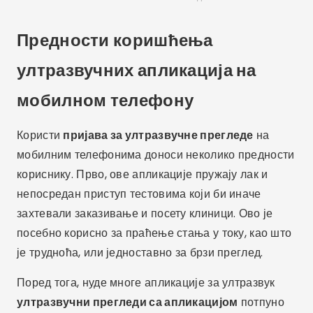
Предности коришћења
ултразвучних апликација на
мобилном телефону
Користи
пријава за ултразвучне прегледе
на
мобилним телефонима доноси неколико предности
кориснику. Прво, ове апликације пружају лак и
непосредан приступ тестовима који би иначе
захтевали заказивање и посету клиници. Ово је
посебно корисно за праћење стања у току, као што
је трудноћа, или једноставно за брзи преглед.
Поред тога, нуде многе апликације за ултразвук
ултразвучни прегледи са апликацијом
потпуно