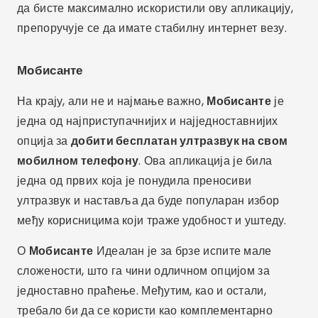
да бисте максимално искористили ову апликацију,
препоручује се да имате стабилну интернет везу.
Мобисанте
На крају, али не и најмање важно,
Мобисанте
је
једна од најприступачнијих и најједноставнијих
опција за
добити бесплатан ултразвук на свом
мобилном телефону
. Ова апликација је била
једна од првих која је понудила преносиви
ултразвук и наставља да буде популаран избор
међу корисницима који траже удобност и уштеду.
О
Мобисанте
Идеалан је за брзе испите мале
сложености, што га чини одличном опцијом за
једноставно праћење. Међутим, као и остали,
требало би да се користи као комплементарно