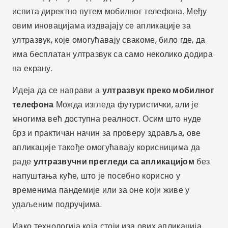
испита директно путем мобилног телефона. Међу
овим иновацијама издвајају се апликације за
ултразвук, које омогућавају свакоме, било где, да
има бесплатан ултразвук са само неколико додира
на екрану.
Идеја да се направи а
ултразвук преко мобилног
телефона
Можда изгледа футуристички, али је
многима већ доступна реалност. Осим што нуде
брз и практичан начин за проверу здравља, ове
апликације такође омогућавају корисницима да
раде
ултразвучни прегледи са апликацијом
без
напуштања куће, што је посебно корисно у
временима пандемије или за оне који живе у
удаљеним подручјима.
Иако технологија која стоји иза ових апликација