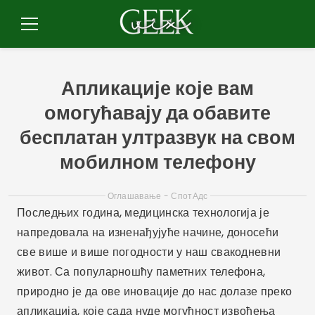
Пулар
за
Мени
садржај
Апликације које вам
омогућавају да обавите
бесплатан ултразвук на свом
мобилном телефону
Оглашавање - СпотАдс
Последњих година, медицинска технологија је
напредовала на изненађујуће начине, доносећи
све више и више погодности у наш свакодневни
живот. Са популарношћу паметних телефона,
природно је да ове иновације до нас долазе преко
апликација, које сада нуде могућност извођења