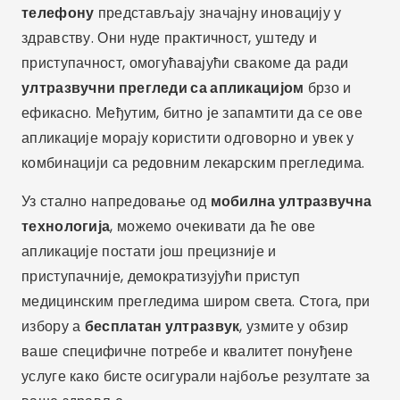
телефону
представљају значајну иновацију у
здравству. Они нуде практичност, уштеду и
приступачност, омогућавајући свакоме да ради
ултразвучни прегледи са апликацијом
брзо и
ефикасно. Међутим, битно је запамтити да се ове
апликације морају користити одговорно и увек у
комбинацији са редовним лекарским прегледима.
Уз стално напредовање од
мобилна ултразвучна
технологија
, можемо очекивати да ће ове
апликације постати још прецизније и
приступачније, демократизујући приступ
медицинским прегледима широм света. Стога, при
избору а
бесплатан ултразвук
, узмите у обзир
ваше специфичне потребе и квалитет понуђене
услуге како бисте осигурали најбоље резултате за