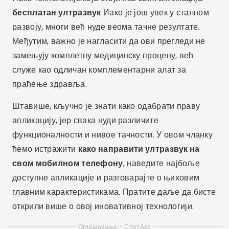
бесплатан ултразвук
Иако је још увек у сталном
развоју, многи већ нуде веома тачне резултате.
Међутим, важно је нагласити да ови прегледи не
замењују комплетну медицинску процену, већ
служе као одличан комплементарни алат за
праћење здравља.
Штавише, кључно је знати како одабрати праву
апликацију, јер свака нуди различите
функционалности и нивое тачности. У овом чланку
ћемо истражити
како направити ултразвук на
свом мобилном телефону
, наведите најбоље
доступне апликације и разговарајте о њиховим
главним карактеристикама. Пратите даље да бисте
открили више о овој иновативној технологији.
Оглашавање - СпотАдс