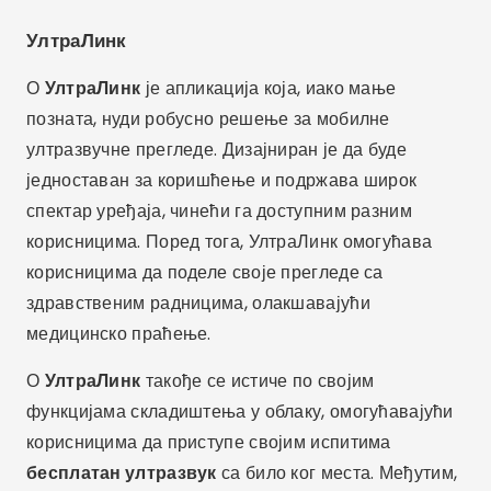
УлтраЛинк
О
УлтраЛинк
је апликација која, иако мање
позната, нуди робусно решење за мобилне
ултразвучне прегледе. Дизајниран је да буде
једноставан за коришћење и подржава широк
спектар уређаја, чинећи га доступним разним
корисницима. Поред тога, УлтраЛинк омогућава
корисницима да поделе своје прегледе са
здравственим радницима, олакшавајући
медицинско праћење.
О
УлтраЛинк
такође се истиче по својим
функцијама складиштења у облаку, омогућавајући
корисницима да приступе својим испитима
бесплатан ултразвук
са било ког места. Међутим,