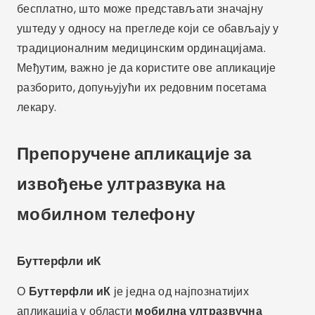
бесплатно, што може представљати значајну
уштеду у односу на прегледе који се обављају у
традиционалним медицинским ординацијама.
Међутим, важно је да користите ове апликације
разборито, допуњујући их редовним посетама
лекару.
Препоручене апликације за
извођење ултразвука на
мобилном телефону
Буттерфли иК
О
Буттерфли иК
је једна од најпознатијих
апликација у области
мобилна ултразвучна