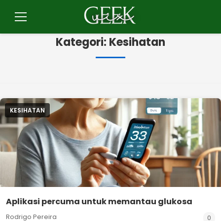
Pular
para
Menu
o
Kategori:
Kesihatan
conteúdo
KESIHATAN
Aplikasi percuma untuk memantau glukosa
Rodrigo Pereira
0